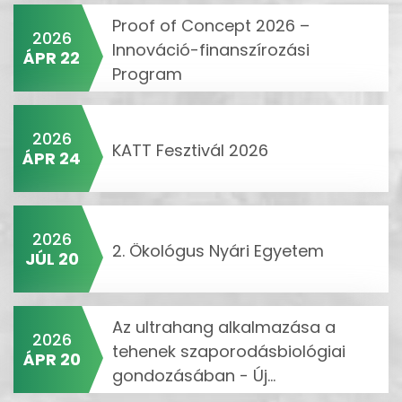
Proof of Concept 2026 –
2026
Innováció-finanszírozási
ÁPR 22
Program
2026
KATT Fesztivál 2026
ÁPR 24
2026
2. Ökológus Nyári Egyetem
JÚL 20
Az ultrahang alkalmazása a
2026
tehenek szaporodásbiológiai
ÁPR 20
gondozásában - Új...