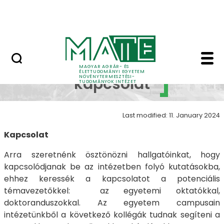
Oktatás
Skip to Main Content
Tudomány
TDK kapcsolat - Növé
TDK
MAGYAR AGRÁR- ÉS
ÉLETTUDOMÁNYI EGYETEM
NÖVÉNYTERMESZTÉSI-
kapcsolat
TUDOMÁNYOK INTÉZET
Last modified: 11. January 2024
Kapcsolat
Arra szeretnénk ösztönözni hallgatóinkat, hogy
kapcsolódjanak be az intézetben folyó kutatásokba,
ehhez keressék a kapcsolatot a potenciális
témavezetőkkel: az egyetemi oktatókkal,
doktoranduszokkal. Az egyetem campusain
intézetünkből a következő kollégák tudnak segíteni a