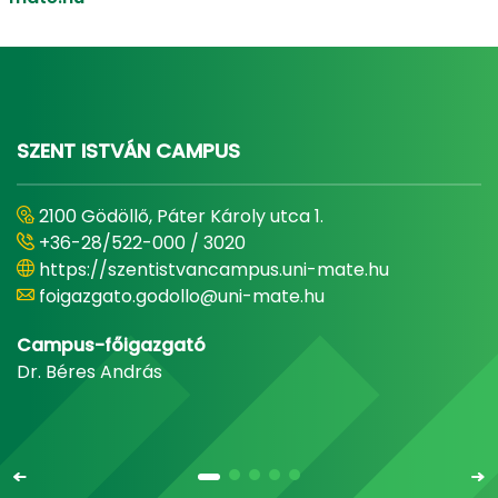
SZENT ISTVÁN CAMPUS
2100 Gödöllő, Páter Károly utca 1.
+36-28/522-000 / 3020
https://szentistvancampus.uni-mate.hu
foigazgato.godollo@uni-mate.hu
Campus-főigazgató
Dr. Béres András