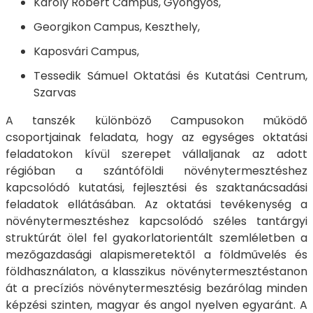
Károly Róbert Campus, Gyöngyös,
Georgikon Campus, Keszthely,
Kaposvári Campus,
Tessedik Sámuel Oktatási és Kutatási Centrum,
Szarvas
A tanszék különböző Campusokon működő
csoportjainak feladata, hogy az egységes oktatási
feladatokon kívül szerepet vállaljanak az adott
régióban a szántóföldi növénytermesztéshez
kapcsolódó kutatási, fejlesztési és szaktanácsadási
feladatok ellátásában. Az oktatási tevékenység a
növénytermesztéshez kapcsolódó széles tantárgyi
struktúrát ölel fel gyakorlatorientált szemléletben a
mezőgazdasági alapismeretektől a földművelés és
földhasználaton, a klasszikus növénytermesztéstanon
át a precíziós növénytermesztésig bezárólag minden
képzési szinten, magyar és angol nyelven egyaránt. A