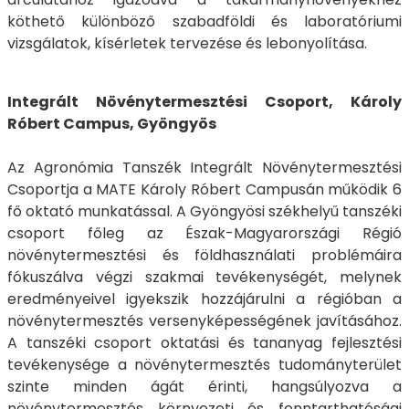
köthető különböző szabadföldi és laboratóriumi
vizsgálatok, kísérletek tervezése és lebonyolítása.
Integrált Növénytermesztési Csoport, Károly
Róbert Campus, Gyöngyös
Az Agronómia Tanszék Integrált Növénytermesztési
Csoportja a MATE Károly Róbert Campusán működik 6
fő oktató munkatással. A Gyöngyösi székhelyű tanszéki
csoport főleg az Észak-Magyarországi Régió
növénytermesztési és földhasználati problémáira
fókuszálva végzi szakmai tevékenységét, melynek
eredményeivel igyekszik hozzájárulni a régióban a
növénytermesztés versenyképességének javításához.
A tanszéki csoport oktatási és tananyag fejlesztési
tevékenysége a növénytermesztés tudományterület
szinte minden ágát érinti, hangsúlyozva a
növénytermesztés környezeti és fenntarthatósági