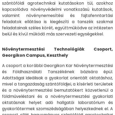
szántóföldi agrotechnikai kutatásokon túl, azokhoz
kapcsolódva növényvédelmi vonatkozású kutatások,
valamint növénynemesítési és fajtafenntartási
feladatok ellátása is kiegészíti a tanszék szakmai
feladatainak széles körét, együttműködve az intézeten
belül és kívül működő más szervezeti egységekkel.
Növénytermesztési Technológiák Csoport,
Georgikon Campus, Keszthely
A csoport a korábbi Georgikon Kar Növénytermesztési
és Földhasználati Tanszékének bázisára épül.
Adottságai ideálisak a gyakorlat orientált oktatáshoz,
mivel a tangazdaság szántóföldjei, a kísérleti területek
és a növénytermesztési bemutatókert közvetlenül a
földműveléstani és a növénytermesztési gyakorlati
oktatásnak helyet adó hallgatói laboratórium és
gyakorlótermek szomszédságában helyezkednek el. A
csoport ellát hagyományos szántóföldi agrotechnikai