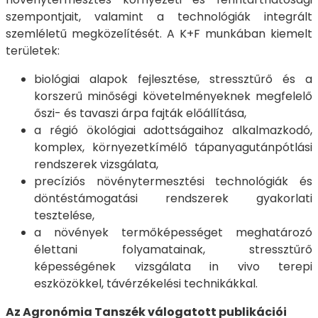
szempontjait, valamint a technológiák integrált
szemléletű megközelítését. A K+F munkában kiemelt
területek:
biológiai alapok fejlesztése, stressztűrő és a
korszerű minőségi követelményeknek megfelelő
őszi- és tavaszi árpa fajták előállítása,
a régió ökológiai adottságaihoz alkalmazkodó,
komplex, környezetkímélő tápanyagutánpótlási
rendszerek vizsgálata,
precíziós növénytermesztési technológiák és
döntéstámogatási rendszerek gyakorlati
tesztelése,
a növények termőképességet meghatározó
élettani folyamatainak, stressztűrő
képességének vizsgálata in vivo terepi
eszközökkel, távérzékelési technikákkal.
Az Agronómia Tanszék válogatott publikációi