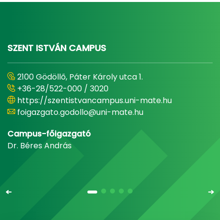
SZENT ISTVÁN CAMPUS
2100 Gödöllő, Páter Károly utca 1.
+36-28/522-000 / 3020
https://szentistvancampus.uni-mate.hu
foigazgato.godollo@uni-mate.hu
Campus-főigazgató
Dr. Béres András