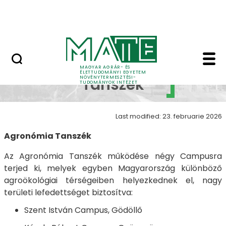
Oktatás
Skip to Main Content
Tudomány
Agronómia Tanszék -
Agronómia
MAGYAR AGRÁR- ÉS
ÉLETTUDOMÁNYI EGYETEM
NÖVÉNYTERMESZTÉSI-
Tanszék
TUDOMÁNYOK INTÉZET
Last modified: 23. februarie 2026
Agronómia Tanszék
Az Agronómia Tanszék működése négy Campusra
terjed ki, melyek egyben Magyarország különböző
agroökológiai térségeiben helyezkednek el, nagy
területi lefedettséget biztosítva:
Szent István Campus, Gödöllő