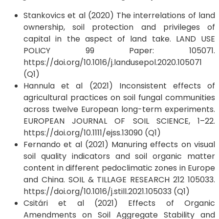
Stankovics et al (2020) The interrelations of land
ownership, soil protection and privileges of
capital in the aspect of land take. LAND USE
POLICY 99 Paper: 105071.
https://doi.org/10.1016/j.landusepol.2020.105071
(Q1)
Hannula et al (2021) Inconsistent effects of
agricultural practices on soil fungal communities
across twelve European long-term experiments.
EUROPEAN JOURNAL OF SOIL SCIENCE, 1–22.
https://doi.org/10.1111/ejss.13090 (Q1)
Fernando et al (2021) Manuring effects on visual
soil quality indicators and soil organic matter
content in different pedoclimatic zones in Europe
and China. SOIL & TILLAGE RESEARCH 212 105033.
https://doi.org/10.1016/j.still.2021.105033 (Q1)
Csitári et al (2021) Effects of Organic
Amendments on Soil Aggregate Stability and