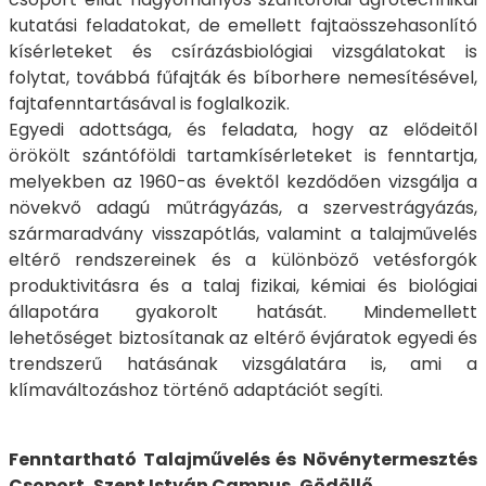
kutatási feladatokat, de emellett fajtaösszehasonlító
kísérleteket és csírázásbiológiai vizsgálatokat is
folytat, továbbá fűfajták és bíborhere nemesítésével,
fajtafenntartásával is foglalkozik.
Egyedi adottsága, és feladata, hogy az elődeitől
örökölt szántóföldi tartamkísérleteket is fenntartja,
melyekben az 1960-as évektől kezdődően vizsgálja a
növekvő adagú műtrágyázás, a szervestrágyázás,
szármaradvány visszapótlás, valamint a talajművelés
eltérő rendszereinek és a különböző vetésforgók
produktivitásra és a talaj fizikai, kémiai és biológiai
állapotára gyakorolt hatását. Mindemellett
lehetőséget biztosítanak az eltérő évjáratok egyedi és
trendszerű hatásának vizsgálatára is, ami a
klímaváltozáshoz történő adaptációt segíti.
Fenntartható Talajművelés és Növénytermesztés
Csoport, Szent István Campus, Gödöllő