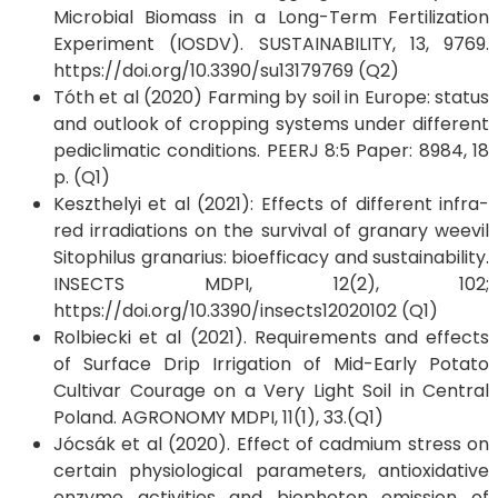
Microbial Biomass in a Long-Term Fertilization
Experiment (IOSDV). SUSTAINABILITY, 13, 9769.
https://doi.org/10.3390/su13179769 (Q2)
Tóth et al (2020) Farming by soil in Europe: status
and outlook of cropping systems under different
pediclimatic conditions. PEERJ 8:5 Paper: 8984, 18
p. (Q1)
Keszthelyi et al (2021): Effects of different infra-
red irradiations on the survival of granary weevil
Sitophilus granarius: bioefficacy and sustainability.
INSECTS MDPI, 12(2), 102;
https://doi.org/10.3390/insects12020102 (Q1)
Rolbiecki et al (2021). Requirements and effects
of Surface Drip Irrigation of Mid-Early Potato
Cultivar Courage on a Very Light Soil in Central
Poland. AGRONOMY MDPI, 11(1), 33.(Q1)
Jócsák et al (2020). Effect of cadmium stress on
certain physiological parameters, antioxidative
enzyme activities and biophoton emission of