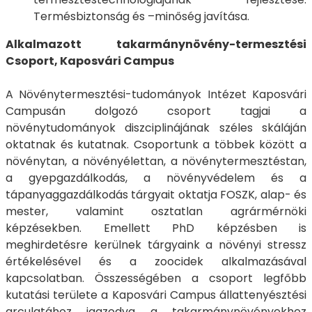
Termésbiztonság és –minőség javítása.
Alkalmazott takarmánynövény-termesztési
Csoport, Kaposvári Campus
A Növénytermesztési-tudományok Intézet Kaposvári
Campusán dolgozó csoport tagjai a
növénytudományok diszciplinájának széles skáláján
oktatnak és kutatnak. Csoportunk a többek között a
növénytan, a növényélettan, a növénytermesztéstan,
a gyepgazdálkodás, a növényvédelem és a
tápanyaggazdálkodás tárgyait oktatja FOSZK, alap- és
mester, valamint osztatlan agrármérnöki
képzésekben. Emellett PhD képzésben is
meghirdetésre kerülnek tárgyaink a növényi stressz
értékelésével és a zoocidek alkalmazásával
kapcsolatban. Összességében a csoport legfőbb
kutatási területe a Kaposvári Campus állattenyésztési
arculatához igazodva a takarmánynövényekhez