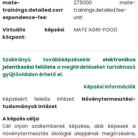
mate-
275000 mate-
trainings.detailed.corr
trainings.detailed.fee-
espondence-fee:
unit
Virtuális képzési
MATE AGRI-FOOD
központ:
Szakirányú továbbképzéseink
elektronikus
jelentkezési felülete
a meghirdetéseket tartalmazó
gyűjtőoldalon érhető el.
Képzési információk
Képzésért felelős intézet:
Növénytermesztési-
tudományok Intézet
A képzés célja
Cél olyan szakemberek képzése, akik képesek a
növénytermesztés biológiai alapjainak megőrzésére,