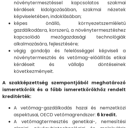
növénytermesztéssel kapcsolatos szakmai
kérdések kidolgozásában, szakmai nézetek
képviseletében, indoklásában;
képes önálló, környezetszemléletű
gazdálkodásra, korszerű, a növénytermesztéshez
kapcsolódó mezőgazdasági technológiák
alkalmazására, fejlesztésére;
végig gondolja és felelősséggel képviseli a
növénytermesztés és vetőmag-előállítás etikai
kérdéseit és vállalja döntéseinek
következményeit.
A szakképzettség szempontjából meghatározó
ismeretkörök és a főbb ismeretkörökhöz rendelt
kreditérték:
A vetőmag-gazdálkodás hazai és nemzetközi
aspektusai, OECD vetőmagrendszer:
6 kredit.
A vetőmagtermesztés genetikai-, nemesítési