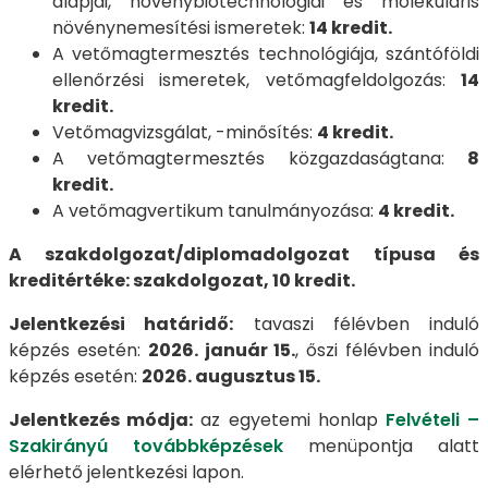
alapjai, növénybiotechnológiai és molekuláris
növénynemesítési ismeretek:
14 kredit.
A vetőmagtermesztés technológiája, szántóföldi
ellenőrzési ismeretek, vetőmagfeldolgozás:
14
kredit.
Vetőmagvizsgálat, -minősítés:
4 kredit.
A vetőmagtermesztés közgazdaságtana:
8
kredit.
A vetőmagvertikum tanulmányozása:
4 kredit.
A szakdolgozat/diplomadolgozat típusa és
kreditértéke: szakdolgozat, 10 kredit.
Jelentkezési határidő:
tavaszi félévben induló
képzés esetén:
2026. január 15.
, őszi félévben induló
képzés esetén:
2026. augusztus 15.
Jelentkezés módja:
az egyetemi honlap
Felvételi –
Szakirányú továbbképzések
menüpontja alatt
elérhető jelentkezési lapon.