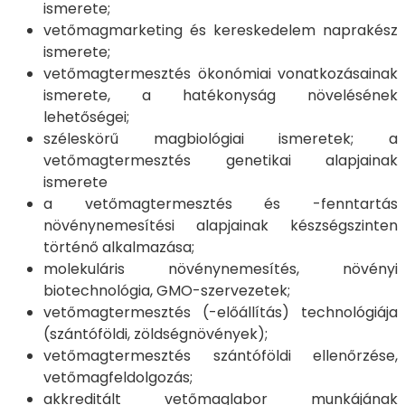
ismerete;
vetőmagmarketing és kereskedelem naprakész
ismerete;
vetőmagtermesztés ökonómiai vonatkozásainak
ismerete, a hatékonyság növelésének
lehetőségei;
széleskörű magbiológiai ismeretek; a
vetőmagtermesztés genetikai alapjainak
ismerete
a vetőmagtermesztés és -fenntartás
növénynemesítési alapjainak készségszinten
történő alkalmazása;
molekuláris növénynemesítés, növényi
biotechnológia, GMO-szervezetek;
vetőmagtermesztés (-előállítás) technológiája
(szántóföldi, zöldségnövények);
vetőmagtermesztés szántóföldi ellenőrzése,
vetőmagfeldolgozás;
akkreditált vetőmaglabor munkájának