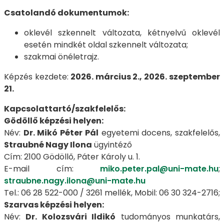
Csatolandó dokumentumok:
oklevél szkennelt változata, kétnyelvű oklevél
esetén mindkét oldal szkennelt változata;
szakmai önéletrajz.
Képzés kezdete:
2026. március 2., 2026. szeptember
21.
Kapcsolattartó/szakfelelős:
Gödöllő képzési helyen:
Név:
Dr. Mikó Péter Pál
egyetemi docens, szakfelelős,
Straubné Nagy Ilona
ügyintéző
Cím: 2100 Gödöllő, Páter Károly u. 1.
E-mail cím:
miko.peter.pal@uni-mate.hu
;
straubne.nagy.ilona@uni-mate.hu
Tel.: 06 28 522-000 / 3261 mellék, Mobil: 06 30 324-2716;
Szarvas képzési helyen:
Név:
Dr. Kolozsvári Ildikó
tudományos munkatárs,