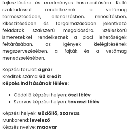
fejlesztésére és eredményes hasznosítására. Kellő
szaktudással rendelkeznek a vetőmag
termesztésében, ellenőrzésben, minősítésben,
kikészítésében és forgalmazásában jelentkező
feladatok szakszerű megoldására. Széleskörű
ismeretekkel rendelkeznek a piaci lehetőségek
feltárásában, az igények kielégítésének
megszervezésében, a fajták és a vetőmag
menedzselésében.
Képzési terület:
agrár
Kreditek száma:
60 kredit
Képzés indításának féléve:
Gödöllő képzési helyen:
őszi félév
;
Szarvas képzési helyen:
tavaszi félév
.
Képzési helyek:
Gödöllő, Szarvas
Munkarend:
levelező
Képzés nyelve:
magyar