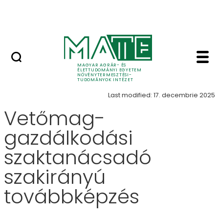
Oktatás
Skip to Main Content
Tudomány
Vetőmag-gazdálkodás
Főcím
MAGYAR AGRÁR- ÉS
ÉLETTUDOMÁNYI EGYETEM
NÖVÉNYTERMESZTÉSI-
TUDOMÁNYOK INTÉZET
Last modified: 17. decembrie 2025
Vetőmag-
gazdálkodási
szaktanácsadó
szakirányú
továbbképzés