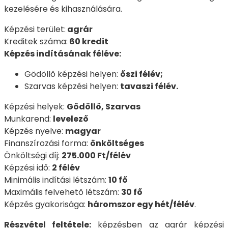
kezelésére és kihasználására.
Képzési terület:
agrár
Kreditek száma:
60 kredit
Képzés indításának féléve:
Gödöllő képzési helyen:
őszi félév;
Szarvas képzési helyen:
tavaszi félév.
Képzési helyek:
Gödöllő, Szarvas
Munkarend:
levelező
Képzés nyelve:
magyar
Finanszírozási forma:
önköltséges
Önköltségi díj:
275.000 Ft/félév
Képzési idő:
2 félév
Minimális indítási létszám:
10 fő
Maximális felvehető létszám:
30 fő
Képzés gyakorisága:
háromszor egy hét/félév
.
Részvétel feltétele:
képzésben az agrár képzési