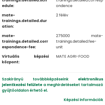
trainings.detailed.sch
trainings.detailed.corresp
edule:
ondence
mate-
2 félév
trainings.detailed.dur
ation:
mate-
275000 mate-
trainings.detailed.corr
trainings.detailed.fee-
espondence-fee:
unit
Virtuális képzési
MATE AGRI-FOOD
központ:
Szakirányú továbbképzéseink
elektronikus
jelentkezési felülete
a meghirdetéseket tartalmazó
gyűjtőoldalon érhető el.
Képzési információk