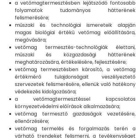
a vetőmagtermesztésben lejátszódó fontosabb
folyamatok tudományos hátterének
felismerésére;
műszaki és technológiai ismereteik alapján
magas biológiai értékű vetőmag előállítására,
megóvására;
vetőmag termesztés-technológiák élettani,
műszaki és közgazdasági hátterének
meghatározására, értékelésére, fejlesztésére;
vetőmag termesztésben károsító, a vetőmag
értékmérő tulajdonságait veszélyeztető
szervezetek felismerésére, ellenük való hatékony
védekezés kidolgozására;
a vetőmagtermesztéssel kapcsolatos
környezetvédelmi előírások alkalmazására;
vetőmag termesztő gazdaságok vezetésére,
ellenőrzésére;
vetőmag termelés és forgalmazás terén a
várható trendeket felismerni, a tevékenységet