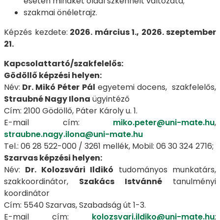
esetén mindkét oldal szkennelt változata;
szakmai önéletrajz.
Képzés kezdete:
2026. március 1., 2026. szeptember
21.
Kapcsolattartó/szakfelelős:
Gödöllő képzési helyen:
Név:
Dr. Mikó Péter Pál
egyetemi docens, szakfelelős,
Straubné Nagy Ilona
ügyintéző
Cím: 2100 Gödöllő, Páter Károly u. 1.
E-mail cím:
miko.peter@uni-mate.hu
,
straubne.nagy.ilona@uni-mate.hu
Tel.: 06 28 522-000 / 3261 mellék, Mobil: 06 30 324 2716;
Szarvas képzési helyen:
Név:
Dr. Kolozsvári Ildikó
tudományos munkatárs,
szakkoordinátor,
Szakács Istvánné
tanulményi
koordinátor
Cím: 5540 Szarvas, Szabadság út 1-3.
E-mail cím:
kolozsvari.ildiko@uni-mate.hu
;