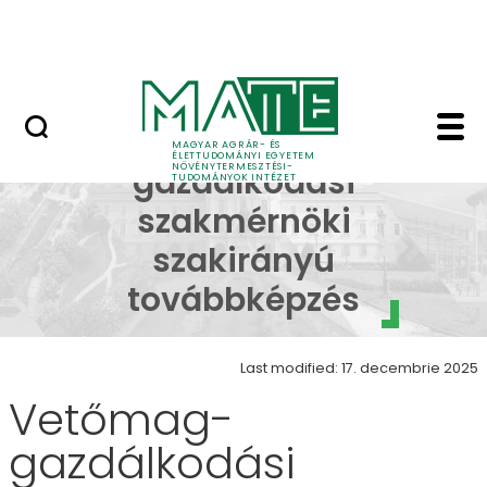
Oktatás
Skip to Main Content
Tudomány
Vetőmag-gazdálkodás
Vetőmag-
MAGYAR AGRÁR- ÉS
ÉLETTUDOMÁNYI EGYETEM
NÖVÉNYTERMESZTÉSI-
gazdálkodási
TUDOMÁNYOK INTÉZET
szakmérnöki
szakirányú
továbbképzés
Last modified: 17. decembrie 2025
Vetőmag-
gazdálkodási