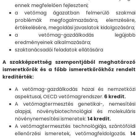
ennek megfelelően fejleszteni;
a vetőmag ágazatban felmerülő szakmai
problémák megfogalmazására, elemzésére,
értékelésére, megoldási javaslatok kidolgozására;
a vetőmag-gazdálkodás legújabb
eredményeinek alkalmazására;
szaktanácsadói feladatok ellátására
A szakképzettség szempontjából meghatározó
ismeretkörök és a főbb ismeretkörökhöz rendelt
kreditérték:
A vetőmag-gazdálkodás hazai és nemzetközi
aspektusai, OECD vetőmagrendszer.
6 kredit.
A vetőmagtermesztés genetikai-, nemesítési
alapjai, növénybiotechnológiai és molekuláris
növénynemesítési ismeretek:
14 kredit.
A vetőmagtermesztés technológiája, szántóföldi
ellenőrzési ismeretek, vetőmagfeldolgozás.
14