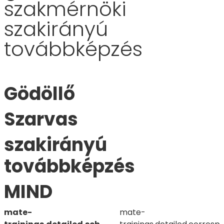
szakmérnöki
szakirányú
továbbképzés
Gödöllő
Szarvas
szakirányú
továbbképzés
MIND
mate-
mate-