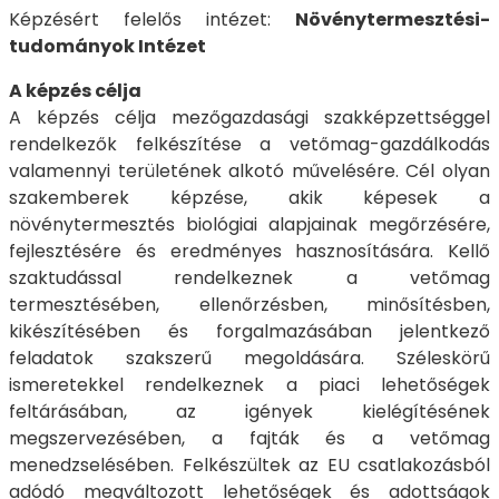
Képzésért felelős intézet:
Növénytermesztési-
tudományok Intézet
A képzés célja
A képzés célja mezőgazdasági szakképzettséggel
rendelkezők felkészítése a vetőmag-gazdálkodás
valamennyi területének alkotó művelésére. Cél olyan
szakemberek képzése, akik képesek a
növénytermesztés biológiai alapjainak megőrzésére,
fejlesztésére és eredményes hasznosítására. Kellő
szaktudással rendelkeznek a vetőmag
termesztésében, ellenőrzésben, minősítésben,
kikészítésében és forgalmazásában jelentkező
feladatok szakszerű megoldására. Széleskörű
ismeretekkel rendelkeznek a piaci lehetőségek
feltárásában, az igények kielégítésének
megszervezésében, a fajták és a vetőmag
menedzselésében. Felkészültek az EU csatlakozásból
adódó megváltozott lehetőségek és adottságok