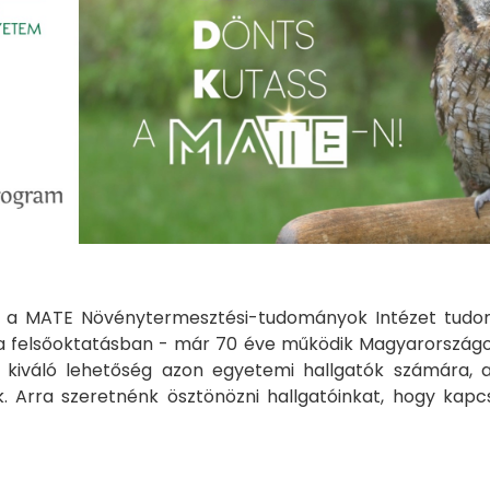
kel a MATE Növénytermesztési-tudományok Intézet tudo
 felsőoktatásban - már 70 éve működik Magyarországo
iváló lehetőség azon egyetemi hallgatók számára, a
. Arra szeretnénk ösztönözni hallgatóinkat, hogy kap