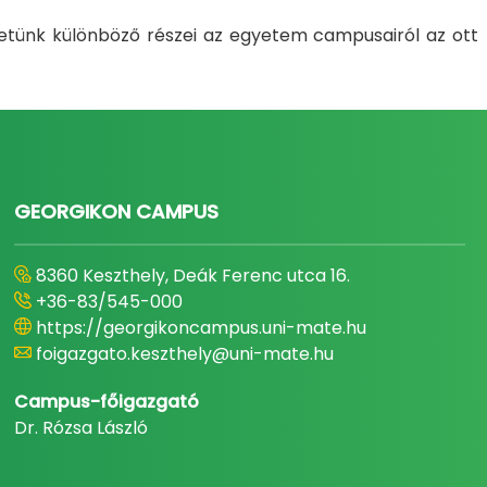
etünk különböző részei az egyetem campusairól az ott
GEORGIKON CAMPUS
8360 Keszthely, Deák Ferenc utca 16.
+36-83/545-000
https://georgikoncampus.uni-mate.hu
foigazgato.keszthely@uni-mate.hu
Campus-főigazgató
Dr. Rózsa László