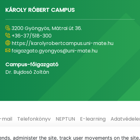
KÁROLY RÓBERT CAMPUS
3200 Gyöngyös, Mátrai út 36.
+36-37/518-300
https://karolyrobertcampus.uni-mate.hu
foigazgato.gyongyos@uni-mate.hu
Campus-főigazgató
Dr. Bujdosó Zoltán
-mail
Telefonkönyv
NEPTUN
E-learning
Adatvédel
nds, administer the site, track user movements on the site,