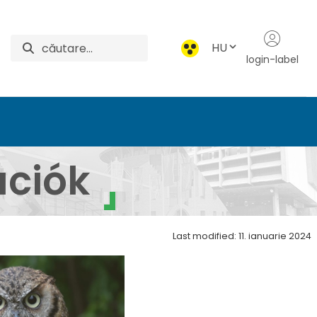
HU
login-label
ési-tudományok Intéz
ációk
Last modified: 11. ianuarie 2024