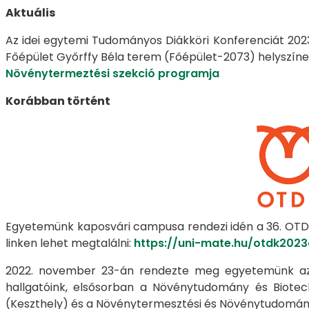
Aktuális
Az idei egytemi Tudományos Diákköri Konferenciát 202
Főépület Győrffy Béla terem (Főépület-2073) helyszínen 
Növénytermeztési szekció programja
Korábban történt
Egyetemünk kaposvári campusa rendezi idén a 36. OTDK
linken lehet megtalálni:
https://uni-mate.hu/otdk2023
2022. november 23-án rendezte meg egyetemünk az 
hallgatóink, elsősorban a Növénytudomány és Biotec
(Keszthely) és a Növénytermesztési és Növénytudomány