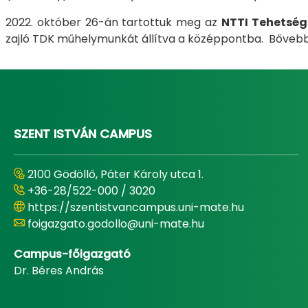
2022. október 26-án tartottuk meg az
NTTI Tehetség
zajló TDK műhelymunkát állítva a középpontba. Bőveb
SZENT ISTVÁN CAMPUS
2100 Gödöllő, Páter Károly utca 1.
+36-28/522-000 / 3020
https://szentistvancampus.uni-mate.hu
foigazgato.godollo@uni-mate.hu
Campus-főigazgató
Dr. Béres András