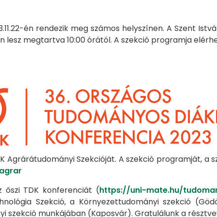
3.11.22-én rendezik meg számos helyszínen. A Szent Is
lesz megtartva 10:00 órától. A szekció programja elérhet
 Agrárátudományi Szekcióját. A szekció programját, a 
agrar
őszi TDK konferenciát (
https://uni-mate.hu/tudoma
hnológia Szekció, a Környezettudományi szekció (Gö
i szekció munkájában (Kaposvár). Gratulálunk a résztv