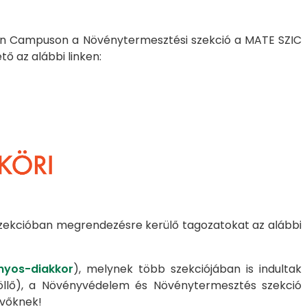
tván Campuson a Növénytermesztési szekció a MATE SZIC
ő az alábbi linken:
szekcióban megrendezésre kerülő tagozatokat az alábbi
nyos-diakkor
), melynek több szekciójában is indultak
döllő), a Növényvédelem és Növénytermesztés szekció
evőknek!