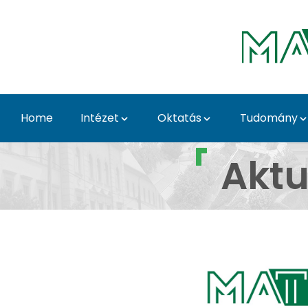
Skip to Main Content
Home
Intézet
Oktatás
Tudomány
Aktuális TDK informá
Aktu