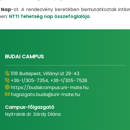
 Nap
-ot. A rendezvény keretében bemutatkoztak intéz
ben:
NTTI Tehetség nap összefoglalója
BUDAI CAMPUS
1118 Budapest, Villányi út 29-43.
+36-1/305-7354, +36-1/305-7528
https://budaicampus.uni-mate.hu
foigazgato.buda@uni-mate.hu
Campus-főigazgató
Nyitrainé dr. Sárdy Diána