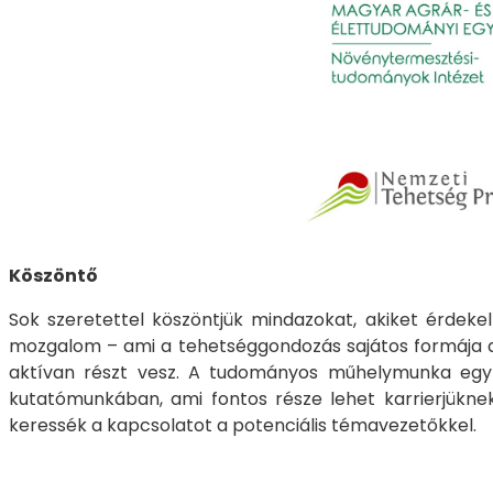
Köszöntő
Sok szeretettel köszöntjük mindazokat, akiket érde
mozgalom – ami a tehetséggondozás sajátos formája a
aktívan részt vesz. A tudományos műhelymunka egy k
kutatómunkában, ami fontos része lehet karrierjüknek
keressék a kapcsolatot a potenciális témavezetőkkel.